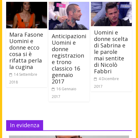
Uomini e
Mara Fasone
Anticipazioni
donne scelta
Uomini e
Uomini e
di Sabrina e
donne ecco
donne
le parole
cosa si è
registrazion
mai sentite
rifatta perla
e trono
di Nicolò
la cugina
classico 16
Fabbri
gennaio
14 Settembre
4 Dicembre
2017
2018
2017
16 Gennaio
2017
In evidenza