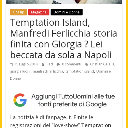
Gossip
Magazine
Uomini e Donne
Temptation Island,
Manfredi Ferlicchia storia
finita con Giorgia ? Lei
beccata da sola a Napoli
,
15 Luglio 2014
Red
0 commenti
Cristian Galella
,
,
,
giorgia lucini
manfredi ferlicchia
temptation island
Uomini e
Donne
La notizia è di fanpage.it. Finite le
registrazioni del “love-show”
Temptation