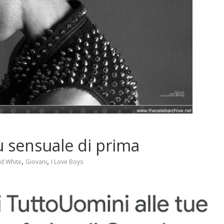
ù sensuale di prima
,
,
d White
Giovani
I Love Boys