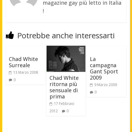
magazine gay più letto in Italia
!
Potrebbe anche interessarti
Chad White
La
Surreale
campagna
Gant Sport
13 Marzo 2008
2009
Chad White
0
ritorna più
9 Marzo 2009
sensuale di
0
prima
17 Febbraio
2012
0