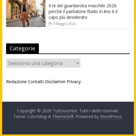
Il re del guardaroba maschile 2026:
perché il pantalone fluido in lino è il
capo più desiderato
4 Maggio 2026
Categorie
Categorie
Redazione
Contatti
Disclaimer
Privacy
Copyright © 2026
Tuttouomini
. Tutti i diritti riservati.
Tema: ColorMag di
ThemeGrill
. Powered by
WordPress
.