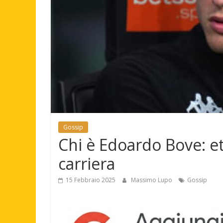
Gossip
Chi è Edoardo Bove: età
carriera
15 Febbraio 2025
Massimo Lupo
Gossip