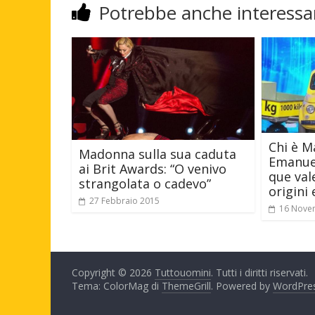
Potrebbe anche interessar
Chi è M
Madonna sulla sua caduta
Emanuel
ai Brit Awards: “O venivo
que vale
strangolata o cadevo”
origini
27 Febbraio 2015
16 Nove
Copyright © 2026
Tuttouomini
. Tutti i diritti riservati.
Tema: ColorMag di
ThemeGrill
. Powered by
WordPre