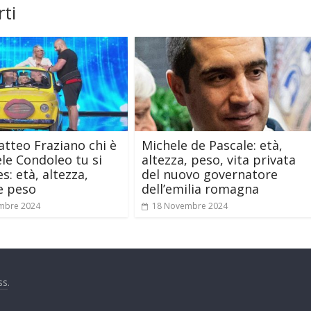
ti
atteo Fraziano chi è
Michele de Pascale: età,
e Condoleo tu si
altezza, peso, vita privata
s: età, altezza,
del nuovo governatore
 e peso
dell’emilia romagna
mbre 2024
18 Novembre 2024
ss
.