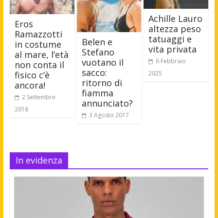
Achille Lauro
Eros
altezza peso
Ramazzotti
tatuaggi e
Belen e
in costume
vita privata
Stefano
al mare, l’età
vuotano il
6 Febbraio
non conta il
sacco:
2025
fisico c’è
ritorno di
ancora!
fiamma
2 Settembre
annunciato?
2018
3 Agosto 2017
In evidenza