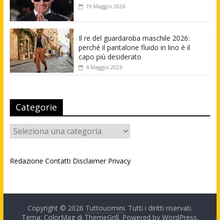
19 Maggio 2026
Il re del guardaroba maschile 2026:
perché il pantalone fluido in lino è il
capo più desiderato
4 Maggio 2026
Categorie
Categorie
Redazione
Contatti
Disclaimer
Privacy
Copyright © 2026
Tuttouomini
. Tutti i diritti riservati.
Tema: ColorMag di
ThemeGrill
. Powered by
WordPress
.