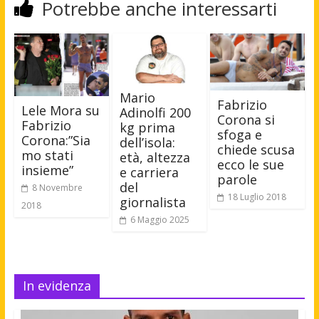
Potrebbe anche interessarti
Mario
Fabrizio
Lele Mora su
Adinolfi 200
Corona si
Fabrizio
kg prima
sfoga e
Corona:”Sia
dell’isola:
chiede scusa
mo stati
età, altezza
ecco le sue
insieme”
e carriera
parole
del
8 Novembre
18 Luglio 2018
giornalista
2018
6 Maggio 2025
In evidenza