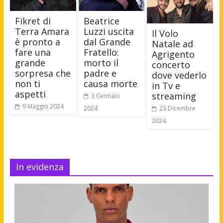
Fikret di
Beatrice
Terra Amara
Luzzi uscita
Il Volo
è pronto a
dal Grande
Natale ad
fare una
Fratello:
Agrigento
grande
morto il
concerto
sorpresa che
padre e
dove vederlo
non ti
causa morte
in Tv e
aspetti
streaming
3 Gennaio
9 Maggio 2024
23 Dicembre
2024
2024
In evidenza