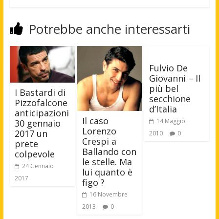
Potrebbe anche interessarti
Fulvio De
Giovanni – Il
più bel
I Bastardi di
secchione
Pizzofalcone
d’Italia
anticipazioni
Il caso
14 Maggio
30 gennaio
Lorenzo
2017 un
2010
0
Crespi a
prete
Ballando con
colpevole
le stelle. Ma
24 Gennaio
lui quanto è
2017
figo ?
16 Novembre
2013
0