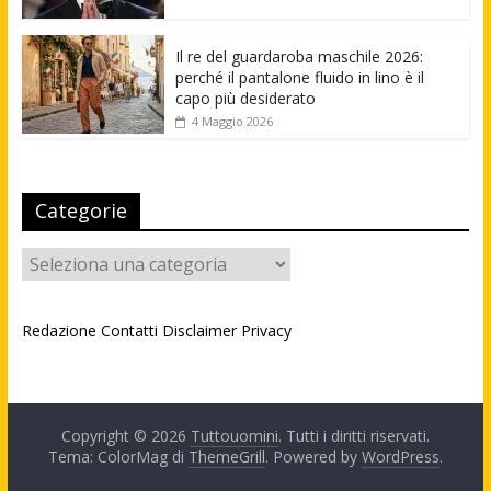
Il re del guardaroba maschile 2026:
perché il pantalone fluido in lino è il
capo più desiderato
4 Maggio 2026
Categorie
Categorie
Redazione
Contatti
Disclaimer
Privacy
Copyright © 2026
Tuttouomini
. Tutti i diritti riservati.
Tema: ColorMag di
ThemeGrill
. Powered by
WordPress
.