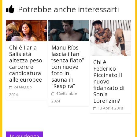
Potrebbe anche interessarti
Chi è Ilaria
Manu Ríos
Salis età
lascia i fan
altezza peso
“senza fiato”
Chi è
carcere e
con nuove
Federico
candidatura
foto in
Piccinato il
alle europee
sauna in
nuovo
“Respira”
fidanzato di
24 Maggio
Sonia
4 Settembre
2024
Lorenzini?
2024
13 Aprile 2018
In evidenza