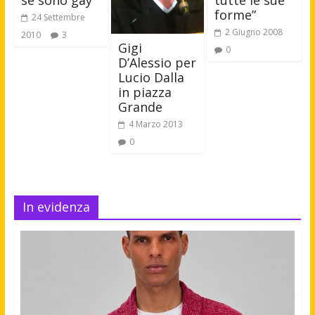
se sono gay”
tutte le sue
forme”
24 Settembre
2 Giugno 2008
2010
3
Gigi
0
D’Alessio per
Lucio Dalla
in piazza
Grande
4 Marzo 2013
0
In evidenza