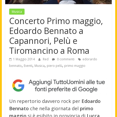
Musica
Concerto Primo maggio,
Edoardo Bennato a
Capannori, Pelù e
Tiromancino a Roma
1 Maggio 2014
Red
0 commenti
edorardo
,
,
,
,
bennato
Eventi
Musica
piero pelù
primo maggio
Un repertorio davvero rock per
Edoardo
Bennato
che nella giornata del
primo
maggio
si è esibito in provincia di
Lucca
,