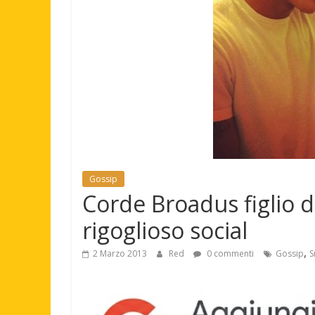
Gossip
Corde Broadus figlio d
rigoglioso social
,
2 Marzo 2013
Red
0 commenti
Gossip
S