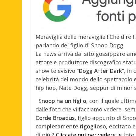
Meraviglia delle meraviglie ! Che dire !
parlando del figlio di Snoop Dogg.
La news arriva dal sito gossipparo a
attore e produttore discografico statu
show televisivo “
Dogg After Dark
“, in
celebrità del mondo dello spettacolo e 
hip hop, Nate Dogg, seppur di minor 
S
noop ha un figlio
, con il quale ulti
dalle foto che vi facciamo vedere, se
Corde Broadus,
figlio appunto di Snoo
completamente rigoglioso, eccitato e
di più ?
Cliccate qui per vedere le fot