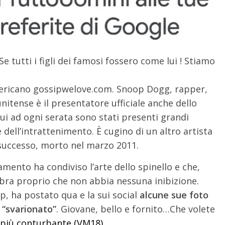
 Se tutti i figli dei famosi fossero come lui ! Stiamo
mericano gossipwelove.com. Snoop Dogg, rapper,
nitense è il presentatore ufficiale anche dello
 cui ad ogni serata sono stati presenti grandi
dell’intrattenimento. È cugino di un altro artista
successo, morto nel marzo 2011.
mamento ha condiviso l’arte dello spinello e che,
mbra proprio che non abbia nessuna inibizione.
p, ha postato qua e la sui social
alcune sue foto
 “svarionato”
. Giovane, bello e fornito…Che volete
o più conturbante (VM18)