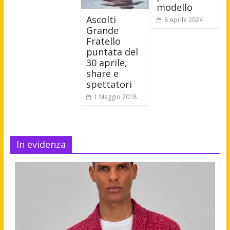
modello
Ascolti
8 Aprile 2024
Grande
Fratello
puntata del
30 aprile,
share e
spettatori
1 Maggio 2018
In evidenza