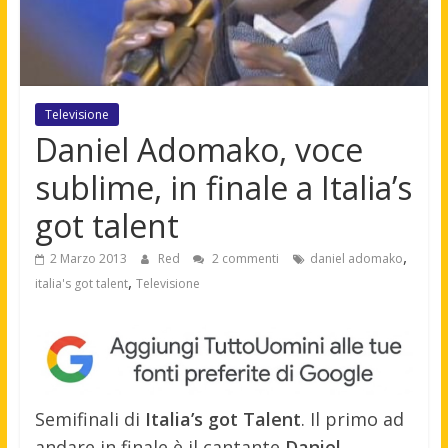
Televisione
Daniel Adomako, voce
sublime, in finale a Italia’s
got talent
,
2 Marzo 2013
Red
2 commenti
daniel adomako
,
italia's got talent
Televisione
Semifinali di
Italia’s got Talent
. Il primo ad
andare in finale è il cantante
Daniel