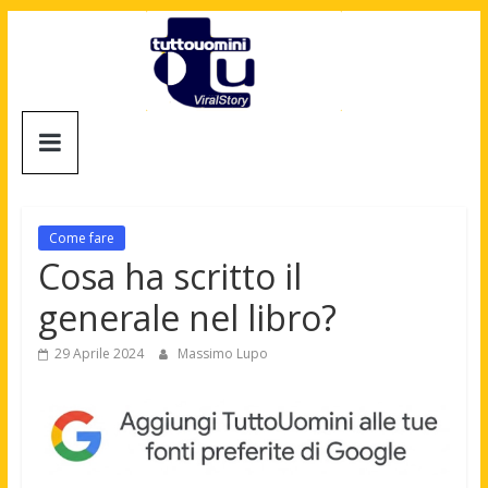
Salta
al
contenuto
Tuttouomini
News,
Tv,
Cinema,
Come fare
Motori,
Cosa ha scritto il
gay
generale nel libro?
news
e
29 Aprile 2024
Massimo Lupo
la
moda
maschile