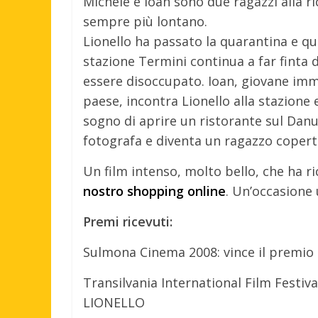
Michele e Ioan sono due ragazzi alla r
sempre più lontano.
Lionello ha passato la quarantina e qua
stazione Termini continua a far finta d
essere disoccupato. Ioan, giovane im
paese, incontra Lionello alla stazione e 
sogno di aprire un ristorante sul Dan
fotografa e diventa un ragazzo coper
Un film intenso, molto bello, che ha r
nostro shopping online
. Un’occasione 
Premi ricevuti:
Sulmona Cinema 2008: vince il premio 
Transilvania International Film Festiv
LIONELLO