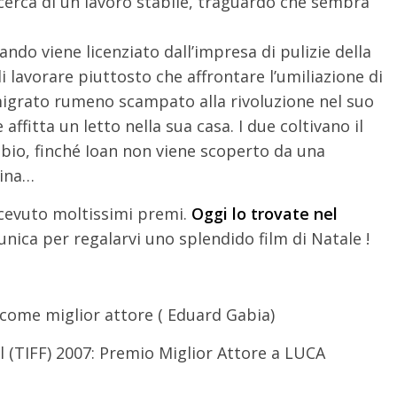
icerca di un lavoro stabile, traguardo che sembra
ndo viene licenziato dall’impresa di pulizie della
i lavorare piuttosto che affrontare l’umiliazione di
migrato rumeno scampato alla rivoluzione nel suo
affitta un letto nella sua casa. I due coltivano il
ubio, finché Ioan non viene scoperto da una
tina…
icevuto moltissimi premi.
Oggi lo trovate nel
unica per regalarvi uno splendido film di Natale !
come miglior attore ( Eduard Gabia)
al (TIFF) 2007: Premio Miglior Attore a LUCA