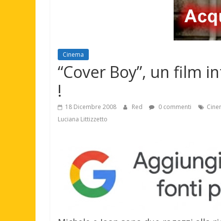
Cinema
“Cover Boy”, un film in
!
18 Dicembre 2008
Red
0 commenti
Cine
Luciana Littizzetto