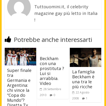
Tuttouomini.it, il celebrity
magazine gay più letto in Italia
!
Potrebbe anche interessarti
Beckham
con una
prostituta ?
Super finale
La famiglia
Lui si
tra
Beckham è
arrabbia.
Germania e
una tra le
Video
Argentina:
più ricche
28 Settembre
chi vince la
22 Agosto
“Copa do
2010
0
2008
1
Mundo”?
Diretta Tv