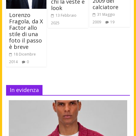
2009 del
chi la veste e
calciatore
look
Lorenzo
31 Maggio
13 Febbraio
Fragola, da X
2009
19
2025
Factor allo
stile di una
foto il passo
è breve
18 Dicembre
2014
0
In evidenza