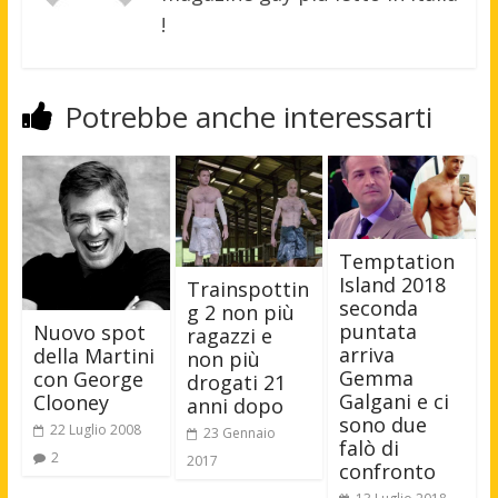
!
Potrebbe anche interessarti
Temptation
Island 2018
Trainspottin
seconda
g 2 non più
puntata
Nuovo spot
ragazzi e
arriva
della Martini
non più
Gemma
con George
drogati 21
Galgani e ci
Clooney
anni dopo
sono due
22 Luglio 2008
23 Gennaio
falò di
2
2017
confronto