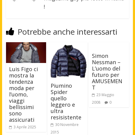
!
Potrebbe anche interessarti
Simon
Nessman –
L’uomo del
Luis Figo ci
futuro per
mostra la
AMUSEMEN
tendenza
Piumino
T
moda per
Spider
l’uomo,
23 Maggio
quello
viaggi
2008
0
leggero e
bellissimi
ultra
sono
resisistente
assicurati
30 Novembre
3 Aprile 2025
2015