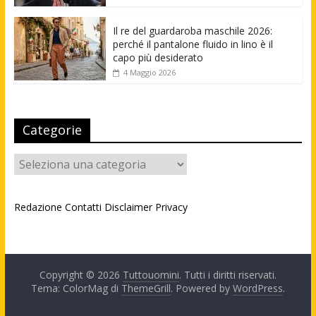
Il re del guardaroba maschile 2026:
perché il pantalone fluido in lino è il
capo più desiderato
4 Maggio 2026
Categorie
Categorie
Redazione
Contatti
Disclaimer
Privacy
Copyright © 2026
Tuttouomini
. Tutti i diritti riservati.
Tema: ColorMag di
ThemeGrill
. Powered by
WordPress
.