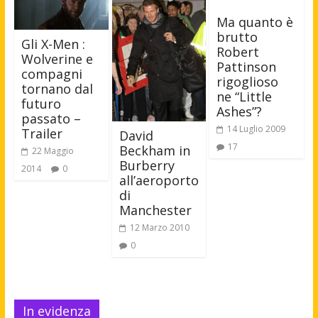
Ma quanto è
brutto
Gli X-Men :
Robert
Wolverine e
Pattinson
compagni
rigoglioso
tornano dal
ne “Little
futuro
Ashes”?
passato –
14 Luglio 2009
Trailer
David
17
Beckham in
22 Maggio
Burberry
2014
0
all’aeroporto
di
Manchester
12 Marzo 2010
0
In evidenza