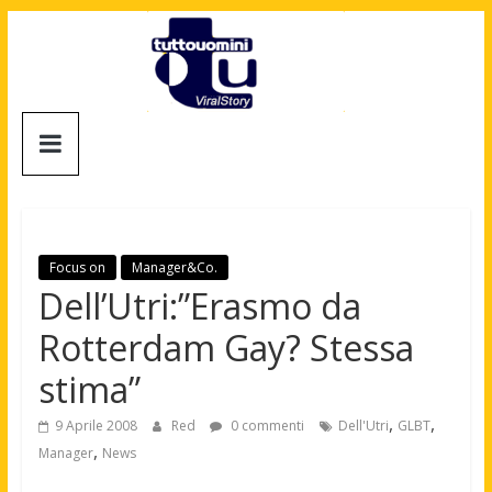
Salta
al
contenuto
Tuttouomini
News,
Tv,
Cinema,
Motori,
Focus on
Manager&Co.
gay
Dell’Utri:”Erasmo da
news
Rotterdam Gay? Stessa
e
la
stima”
moda
maschile
,
,
9 Aprile 2008
Red
0 commenti
Dell'Utri
GLBT
,
Manager
News