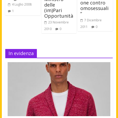
one contro
delle
4 Luglio 2008
omosessuali
(im)Pari
1
”
Opportunità
7 Dicembre
23 Novembre
2011
0
2010
0
In evidenza