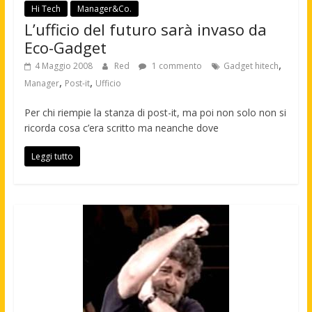
Hi Tech
Manager&Co.
L’ufficio del futuro sarà invaso da
Eco-Gadget
,
4 Maggio 2008
Red
1 commento
Gadget hitech
,
,
Manager
Post-it
Ufficio
Per chi riempie la stanza di post-it, ma poi non solo non si
ricorda cosa c’era scritto ma neanche dove
Leggi tutto