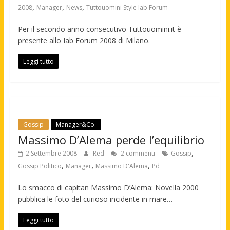
,
,
,
2008
Manager
News
Tuttouomini Style Iab Forum
Per il secondo anno consecutivo Tuttouomini.it è
presente allo Iab Forum 2008 di Milano.
Leggi tutto
Gossip
Manager&Co.
Massimo D’Alema perde l’equilibrio
,
2 Settembre 2008
Red
2 commenti
Gossip
,
,
,
Gossip Politico
Manager
Massimo D'Alema
Pd
Lo smacco di capitan Massimo D’Alema: Novella 2000
pubblica le foto del curioso incidente in mare…
Leggi tutto