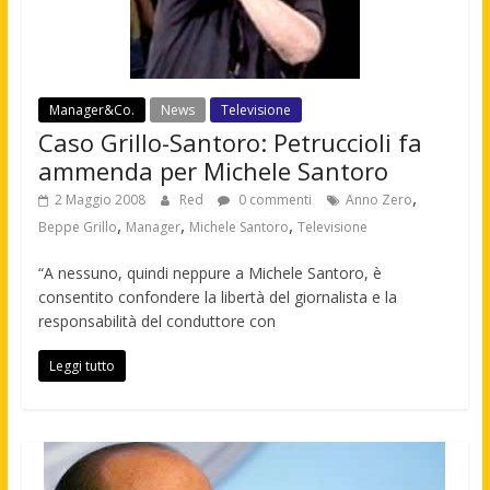
Manager&Co.
News
Televisione
Caso Grillo-Santoro: Petruccioli fa
ammenda per Michele Santoro
,
2 Maggio 2008
Red
0 commenti
Anno Zero
,
,
,
Beppe Grillo
Manager
Michele Santoro
Televisione
“A nessuno, quindi neppure a Michele Santoro, è
consentito confondere la libertà del giornalista e la
responsabilità del conduttore con
Leggi tutto