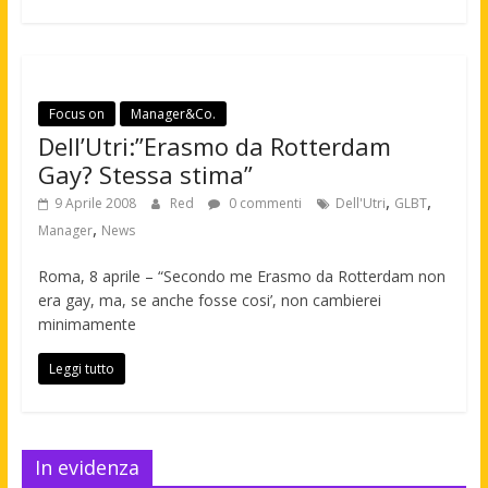
Focus on
Manager&Co.
Dell’Utri:”Erasmo da Rotterdam
Gay? Stessa stima”
,
,
9 Aprile 2008
Red
0 commenti
Dell'Utri
GLBT
,
Manager
News
Roma, 8 aprile – “Secondo me Erasmo da Rotterdam non
era gay, ma, se anche fosse cosi’, non cambierei
minimamente
Leggi tutto
In evidenza