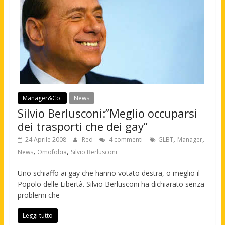
Manager&Co.
News
Silvio Berlusconi:”Meglio occuparsi
dei trasporti che dei gay”
,
,
24 Aprile 2008
Red
4 commenti
GLBT
Manager
,
,
News
Omofobia
Silvio Berlusconi
Uno schiaffo ai gay che hanno votato destra, o meglio il
Popolo delle Libertà. Silvio Berlusconi ha dichiarato senza
problemi che
Leggi tutto