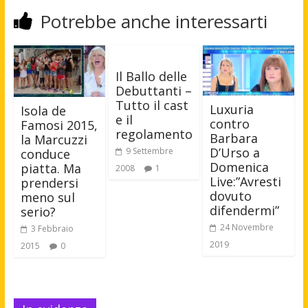
Potrebbe anche interessarti
Il Ballo delle
Debuttanti –
Tutto il cast
Luxuria
Isola de
e il
contro
Famosi 2015,
regolamento
Barbara
la Marcuzzi
D’Urso a
9 Settembre
conduce
Domenica
piatta. Ma
2008
1
Live:”Avresti
prendersi
dovuto
meno sul
difendermi”
serio?
24 Novembre
3 Febbraio
2019
2015
0