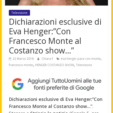
Televisione
Dichiarazioni esclusive di
Eva Henger:”Con
Francesco Monte al
Costanzo show…”
,
22 Marzo 2018
Chiara F
eva henger pace con monte
,
,
francesco monte
HENGER COSTANZO SHOW
Televisione
Dichiarazioni esclusive di Eva Henger:”Con
Francesco Monte al Costanzo show…”
.