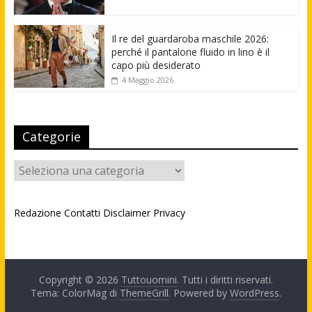
Il re del guardaroba maschile 2026:
perché il pantalone fluido in lino è il
capo più desiderato
4 Maggio 2026
Categorie
Categorie
Redazione
Contatti
Disclaimer
Privacy
Copyright © 2026
Tuttouomini
. Tutti i diritti riservati.
Tema: ColorMag di
ThemeGrill
. Powered by
WordPress
.