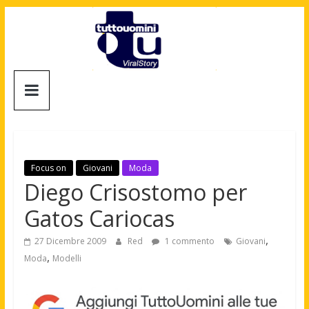
Salta
al
contenuto
Tuttouomini
News,
Tv,
Cinema,
Motori,
Focus on
Giovani
Moda
gay
Diego Crisostomo per
news
Gatos Cariocas
e
la
,
27 Dicembre 2009
Red
1 commento
Giovani
moda
,
Moda
Modelli
maschile