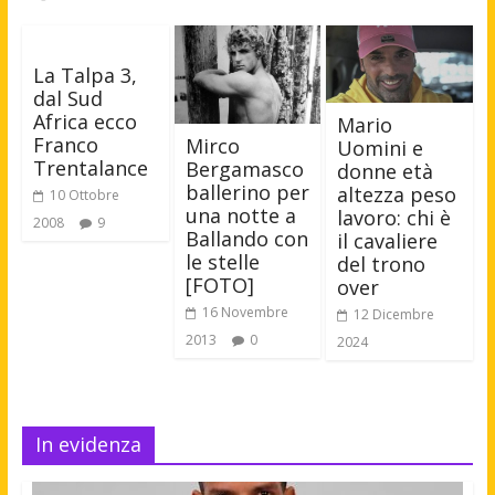
La Talpa 3,
dal Sud
Africa ecco
Mario
Franco
Mirco
Uomini e
Trentalance
Bergamasco
donne età
ballerino per
altezza peso
10 Ottobre
una notte a
lavoro: chi è
2008
9
Ballando con
il cavaliere
le stelle
del trono
[FOTO]
over
16 Novembre
12 Dicembre
2013
0
2024
In evidenza