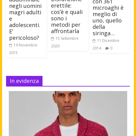
con 361
erettile:
negli uomini
microaghi è
cos’è e quali
magri adulti
meglio di
sono i
e
uno, quello
metodi per
adolescenti.
della
affrontarla
E’
siringa…
pericoloso?
15 Settembre
11 Dicembre
19 Novembre
2020
2014
0
2015
In evidenza