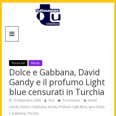
Salta
al
contenuto
Tuttouomini
News,
Tv,
Cinema,
Motori,
Focus on
Moda
gay
Dolce e Gabbana, David
news
Gandy e il profumo Light
e
la
blue censurati in Turchia
moda
maschile
18 Settembre 2009
Red
0 commenti
David
,
,
,
,
Gandt
Dolce e Gabbana
Moda
Profumo Light Blue
spot Dolce
,
e Gabbana
Turchia