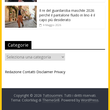
Il re del guardaroba maschile 2026:
perché il pantalone fluido in lino è il
capo più desiderato
4 Maggio 2026
Categorie
Categorie
Redazione
Contatti
Disclaimer
Privacy
Copyright © 2026
Tuttouomini
. Tutti i diritti riservati.
Tema: ColorMag di
ThemeGrill
. Powered by
WordPress
.