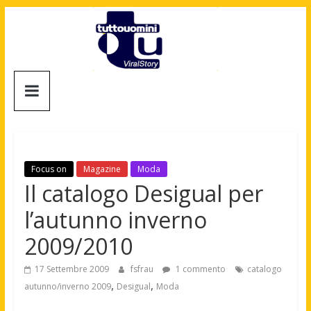
Salta
al
contenuto
Tuttouomini
News,
Tv,
Cinema,
Motori,
Focus on
Magazine
Moda
gay
Il catalogo Desigual per
news
l’autunno inverno
e
la
2009/2010
moda
maschile
17 Settembre 2009
fsfrau
1 commento
catalogo
,
,
autunno/inverno 2009
Desigual
Moda