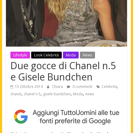
Lifestyle
Look Celebrità
Moda
News
Due gocce di Chanel n.5
e Gisele Bundchen
,
15 Ottobre 2014
Chiara
0 commenti
Celebrità
,
,
,
,
chanel
chanel n.5
gisele bundchen
Moda
news