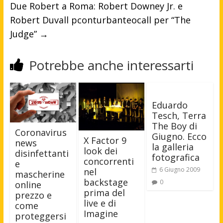
Due Robert a Roma: Robert Downey Jr. e
Robert Duvall pconturbanteocall per “The
Judge”
→
Potrebbe anche interessarti
Eduardo
Tesch, Terra
The Boy di
Coronavirus
Giugno. Ecco
X Factor 9
news
la galleria
look dei
disinfettanti
fotografica
concorrenti
e
6 Giugno 2009
nel
mascherine
backstage
0
online
prima del
prezzo e
live e di
come
Imagine
proteggersi