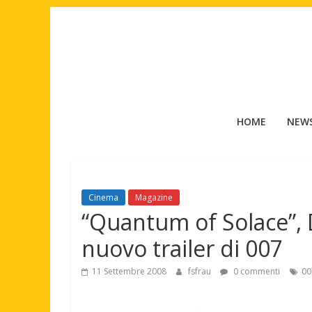
Salta
al
contenuto
Tuttouomini
HOME
NEW
News,
Tv,
Cinema,
Motori,
Cinema
Magazine
gay
“Quantum of Solace”, Da
news
e
nuovo trailer di 007
la
moda
11 Settembre 2008
fsfrau
0 commenti
00
maschile