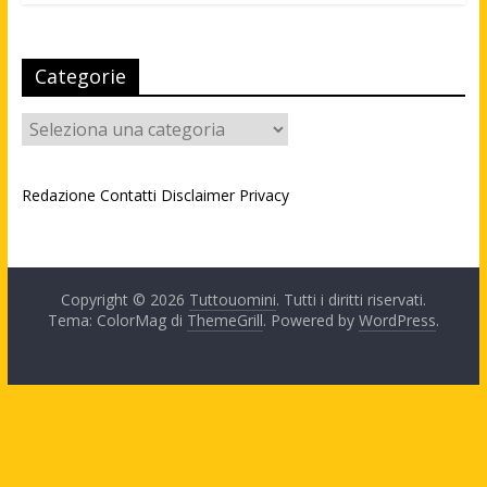
Categorie
Categorie
Redazione
Contatti
Disclaimer
Privacy
Copyright © 2026
Tuttouomini
. Tutti i diritti riservati.
Tema: ColorMag di
ThemeGrill
. Powered by
WordPress
.