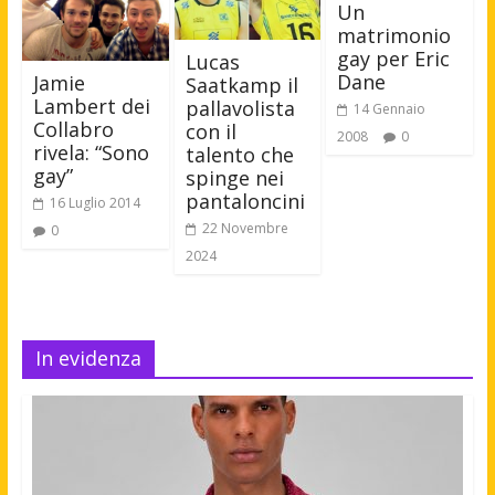
Un
matrimonio
gay per Eric
Lucas
Dane
Jamie
Saatkamp il
Lambert dei
pallavolista
14 Gennaio
Collabro
con il
2008
0
rivela: “Sono
talento che
gay”
spinge nei
pantaloncini
16 Luglio 2014
22 Novembre
0
2024
In evidenza