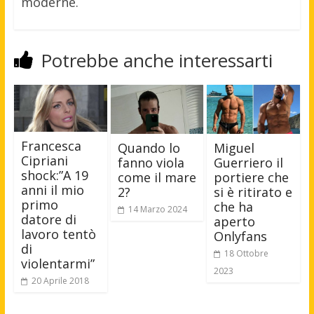
moderne.
Potrebbe anche interessarti
Francesca
Quando lo
Miguel
Cipriani
fanno viola
Guerriero il
shock:”A 19
come il mare
portiere che
anni il mio
2?
si è ritirato e
primo
che ha
14 Marzo 2024
datore di
aperto
lavoro tentò
Onlyfans
di
18 Ottobre
violentarmi”
2023
20 Aprile 2018