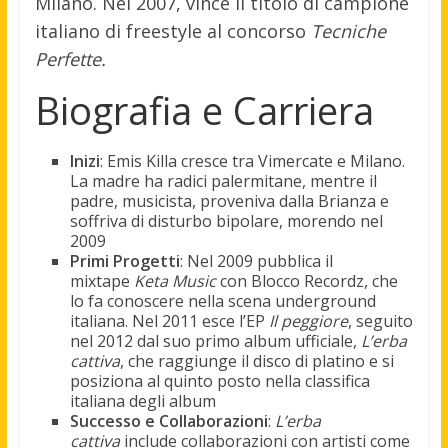
Milano
.
Nel 2007, vince il titolo di campione
italiano di freestyle al concorso
Tecniche
Perfette.
Biografia e Carriera
Inizi
: Emis Killa cresce tra Vimercate e Milano.
La madre ha radici palermitane, mentre il
padre, musicista, proveniva dalla Brianza e
soffriva di disturbo bipolare, morendo nel
2009
Primi Progetti
: Nel 2009 pubblica il
mixtape
Keta Music
con Blocco Recordz, che
lo fa conoscere nella scena underground
italiana
.
Nel 2011 esce l’EP
Il peggiore
, seguito
nel 2012 dal suo primo album ufficiale,
L’erba
cattiva
, che raggiunge il disco di platino e si
posiziona al quinto posto nella classifica
italiana degli album
Successo e Collaborazioni
:
L’erba
cattiva
include collaborazioni con artisti come