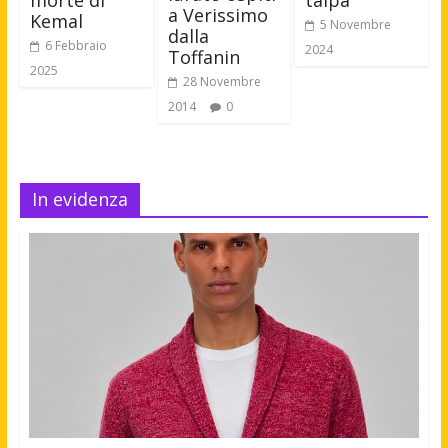
morte di
talpa
a Verissimo
Kemal
5 Novembre
dalla
6 Febbraio
2024
Toffanin
2025
28 Novembre
2014
0
In evidenza