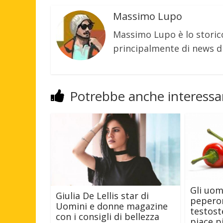
Massimo Lupo
Massimo Lupo è lo storic
principalmente di news di
Potrebbe anche interessar
Gli uom
Giulia De Lellis star di
pepero
Uomini e donne magazine
testost
con i consigli di bellezza
piace p