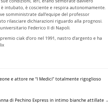
e sue condizioni, ieri, erano sembrate davvero
 è intubato, è cosciente e respira autonomamente.
ve somministrate dall’equipe del professor
to rilasciare dichiarazioni riguardo alla prognosi.
universitario Federico II di Napoli.
 premio ciak d’oro nel 1991, nastro d’argento e ha
lix
one e attore ne “I Medici” totalmente rigoglioso
nna di Pechino Express in intimo bianche attillate