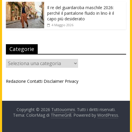
Il re del guardaroba maschile 2026:
perché il pantalone fluido in lino è il
capo più desiderato
4 Maggio 2026
Categorie
Categorie
Redazione
Contatti
Disclaimer
Privacy
Copyright © 2026
Tuttouomini
. Tutti i diritti riservati.
Tema: ColorMag di
ThemeGrill
. Powered by
WordPress
.