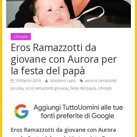
Lifestyle
Eros Ramazzotti da
giovane con Aurora per
la festa del papà
19 Marzo 2018
Massimo Lupo
aurora ramazzotti
,
,
,
piccola
eros ramazzotti giovane
festa del papà
Lifestyle
Eros Ramazzotti da giovane con Aurora