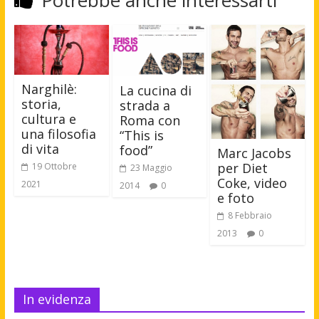
Potrebbe anche interessarti
Narghilè:
La cucina di
storia,
strada a
cultura e
Roma con
una filosofia
“This is
di vita
food”
Marc Jacobs
per Diet
19 Ottobre
23 Maggio
Coke, video
2021
2014
0
e foto
8 Febbraio
2013
0
In evidenza