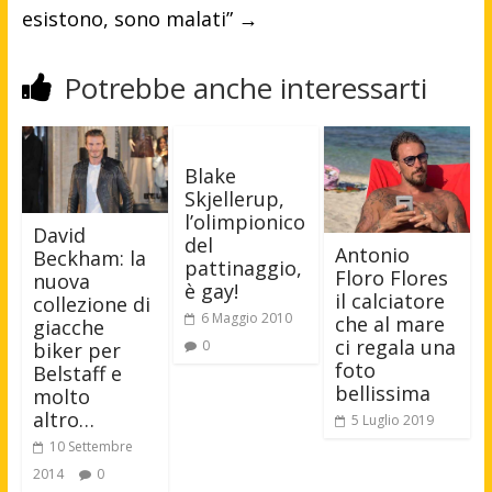
esistono, sono malati”
→
Potrebbe anche interessarti
Blake
Skjellerup,
l’olimpionico
David
del
Antonio
Beckham: la
pattinaggio,
Floro Flores
nuova
è gay!
il calciatore
collezione di
6 Maggio 2010
che al mare
giacche
ci regala una
0
biker per
foto
Belstaff e
bellissima
molto
altro…
5 Luglio 2019
10 Settembre
2014
0