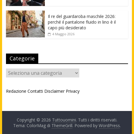
Il re del guardaroba maschile 2026:
perché il pantalone fluido in lino è il
capo più desiderato
4 Maggio 2026
Categorie
Categorie
Redazione
Contatti
Disclaimer
Privacy
Copyright © 2026
Tuttouomini
. Tutti i diritti riservati.
Tema: ColorMag di
ThemeGrill
. Powered by
WordPress
.