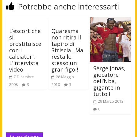
Potrebbe anche interessarti
L’escort che
Quaresma
si
non ritira il
prostituisce
tapiro di
con i
Striscia…Ma
calciatori.
resta lo
L’intervista
stesso un
Serge Jonas,
video
gran figo !
giocatore
7 Dicembre
28 Maggio
dell’Nba,
2008
3
2010
3
gigante in
tutto !
29 Marzo 2013
0