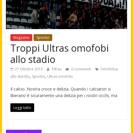
Magazine
Sportivi
Troppi Ultras omofobi
allo stadio
27 Ottobre 2010
fsfrau
0 commenti
Omofobia
,
,
allo stardio
Sportivi
Ultras omofobi
Il calcio. Nostra croce e delizia. Quando i calciatori si
liberano è sicuramente una delizia per i nostri occhi, ma
Leggi tutto