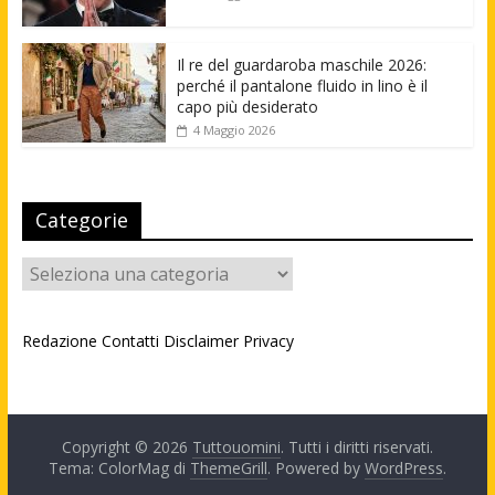
Il re del guardaroba maschile 2026:
perché il pantalone fluido in lino è il
capo più desiderato
4 Maggio 2026
Categorie
Categorie
Redazione
Contatti
Disclaimer
Privacy
Copyright © 2026
Tuttouomini
. Tutti i diritti riservati.
Tema: ColorMag di
ThemeGrill
. Powered by
WordPress
.