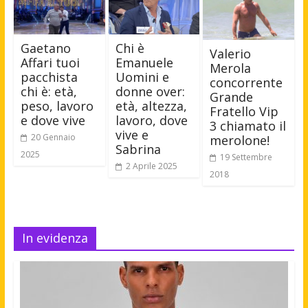
Gaetano
Chi è
Valerio
Affari tuoi
Emanuele
Merola
pacchista
Uomini e
concorrente
chi è: età,
donne over:
Grande
peso, lavoro
età, altezza,
Fratello Vip
e dove vive
lavoro, dove
3 chiamato il
vive e
20 Gennaio
merolone!
Sabrina
2025
19 Settembre
2 Aprile 2025
2018
In evidenza