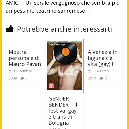
AMICI – Un serale vergognoso che sembra più
un pessimo teatrino sanremese
→
Potrebbe anche interessarti
Mostra
A Venezia in
personale di
laguna c’è
Mauro Pavan
vita (gay) !
3 Dicembre
12 Agosto
2009
0
2010
0
GENDER
BENDER – Il
festival gay
e trans di
Bologna