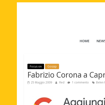
Salta
al
contenuto
Tuttouomini
HOME
NEW
News,
Tv,
Cinema,
Motori,
Focus on
Gossip
gay
Fabrizio Corona a Capr
news
e
25 Maggio 2009
Red
1 commento
Belen 
la
moda
maschile