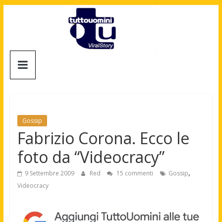
Salta
al
contenuto
Tuttouomini
News,
Tv,
Cinema,
Motori,
Gossip
gay
Fabrizio Corona. Ecco le
news
foto da “Videocracy”
e
la
,
9 Settembre 2009
Red
15 commenti
Gossip
moda
Videocracy
maschile