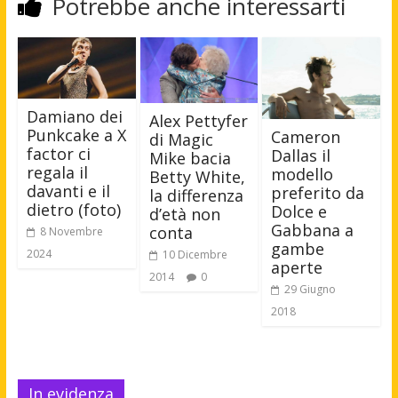
Potrebbe anche interessarti
Damiano dei
Alex Pettyfer
Punkcake a X
Cameron
di Magic
factor ci
Dallas il
Mike bacia
regala il
modello
Betty White,
davanti e il
preferito da
la differenza
dietro (foto)
Dolce e
d’età non
Gabbana a
conta
8 Novembre
gambe
2024
10 Dicembre
aperte
2014
0
29 Giugno
2018
In evidenza