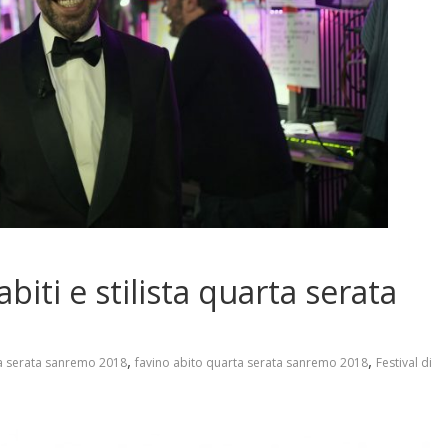
iti e stilista quarta serata
,
,
rta serata sanremo 2018
favino abito quarta serata sanremo 2018
Festival di