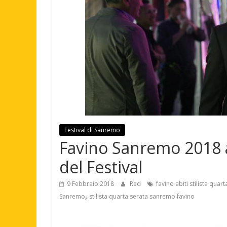
Festival di Sanremo
Favino Sanremo 2018 ab
del Festival
9 Febbraio 2018
Red
favino abiti stilista qua
,
Sanremo
stilista quarta serata sanremo favino