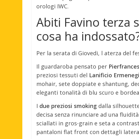
orologi IWC.
Abiti Favino terza
cosa ha indossato
Per la serata di Giovedi, l aterza del f
Il guardaroba pensato per
Pierfrance
preziosi tessuti del
Lanificio Ermeneg
mohair, sete doppiate e shantung, dec
eleganti tonalità di blu scuro e bordea
I
due preziosi smoking
dalla silhouett
decisa senza rinunciare ad una fluidità
sciallati in gros-grain e seta a contr
pantaloni flat front con dettagli latera