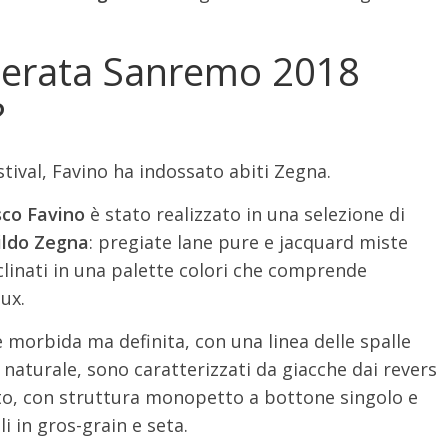
 serata Sanremo 2018
?
estival, Favino ha indossato abiti Zegna.
sco Favino
è stato realizzato in una selezione di
ildo Zegna
: pregiate lane pure e jacquard miste
linati in una palette colori che comprende
ux.
e morbida ma definita, con una linea delle spalle
 naturale, sono caratterizzati da giacche dai revers
asto, con struttura monopetto a bottone singolo e
li in gros-grain e seta.