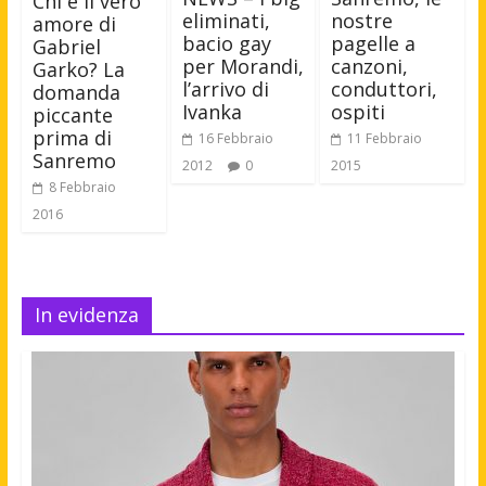
Chi è il vero
eliminati,
nostre
amore di
bacio gay
pagelle a
Gabriel
per Morandi,
canzoni,
Garko? La
l’arrivo di
conduttori,
domanda
Ivanka
ospiti
piccante
prima di
16 Febbraio
11 Febbraio
Sanremo
2012
0
2015
8 Febbraio
2016
In evidenza