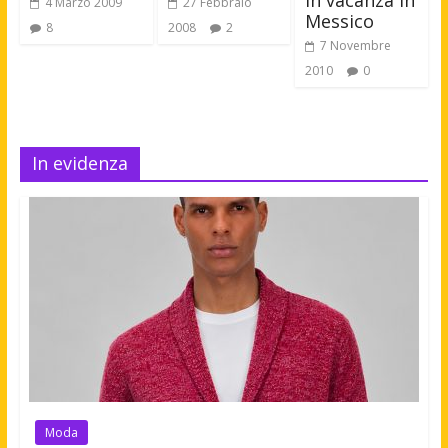
4 Marzo 2009
27 Febbraio
Messico
8
2008
2
7 Novembre
2010
0
In evidenza
Moda