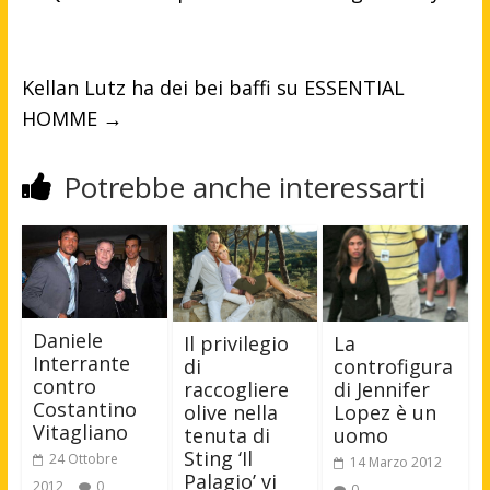
Kellan Lutz ha dei bei baffi su ESSENTIAL
HOMME
→
Potrebbe anche interessarti
Daniele
Il privilegio
La
Interrante
di
controfigura
contro
raccogliere
di Jennifer
Costantino
olive nella
Lopez è un
Vitagliano
tenuta di
uomo
Sting ‘Il
24 Ottobre
14 Marzo 2012
Palagio’ vi
2012
0
0