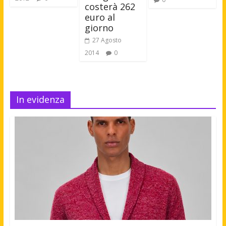
costerà 262
euro al
giorno
27 Agosto
2014
0
In evidenza