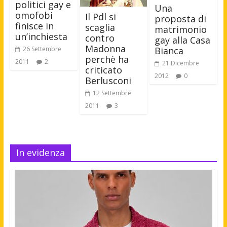
politici gay e
Una
omofobi
Il Pdl si
proposta di
finisce in
scaglia
matrimonio
un’inchiesta
contro
gay alla Casa
Madonna
26 Settembre
Bianca
perchè ha
2011
2
21 Dicembre
criticato
2012
0
Berlusconi
12 Settembre
2011
3
In evidenza