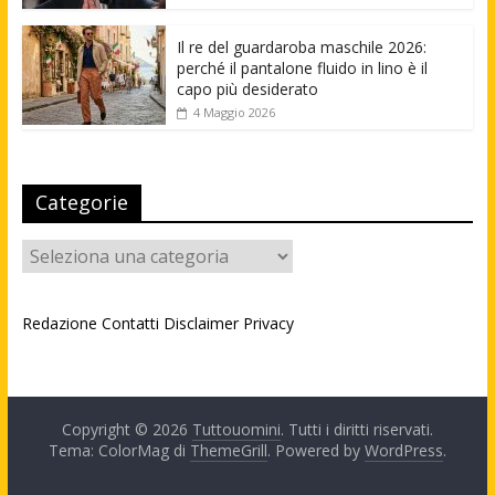
Il re del guardaroba maschile 2026:
perché il pantalone fluido in lino è il
capo più desiderato
4 Maggio 2026
Categorie
Categorie
Redazione
Contatti
Disclaimer
Privacy
Copyright © 2026
Tuttouomini
. Tutti i diritti riservati.
Tema: ColorMag di
ThemeGrill
. Powered by
WordPress
.