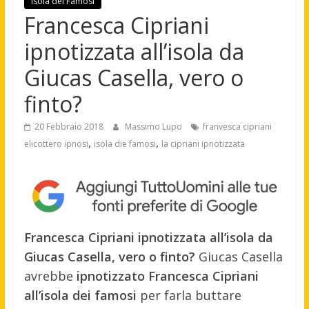
Isola dei Famosi
Francesca Cipriani
ipnotizzata all’isola da
Giucas Casella, vero o
finto?
20 Febbraio 2018
Massimo Lupo
franvesca cipriani
,
,
elicottero ipnosi
isola die famosi
la cipriani ipnotizzata
Francesca Cipriani ipnotizzata all’isola da
Giucas Casella, vero o finto?
Giucas Casella
avrebbe
ipnotizzato
Francesca Cipriani
all’isola dei famosi
per farla buttare