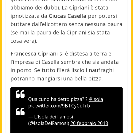
abbiamo dei dubbi. La
Cipriani
è stata
ipnotizzata da
Giucas Casella
per potersi
buttare dall’elicottero senza nessuna paura
(se mai la paura della Cipriani sia stata
cosa vera).
Francesca Cipriani
si è distesa a terra e
l’impresa di Casella sembra che sia andata
in porto. Se tutto filerà liscio i naufraghi
potranno mangiarsi una bella pizza.
Qualcuno ha detto pizza? ?
#Isola
pic.twitter.com/9BTCyCuFrb
— L’Isola dei Famosi
(@IsolaDeiFamosi)
20 febbraio 2018